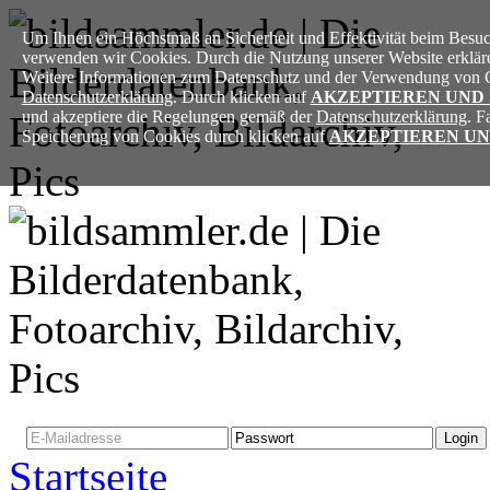
Um Ihnen ein Höchstmaß an Sicherheit und Effektivität beim Besuch
verwenden wir Cookies. Durch die Nutzung unserer Website erkläre
Weitere Informationen zum Datenschutz und der Verwendung von Co
Datenschutzerklärung
. Durch klicken auf
AKZEPTIEREN UND
und akzeptiere die Regelungen gemäß der
Datenschutzerklärung
. F
Speicherung von Cookies durch klicken auf
AKZEPTIEREN UN
Login
Benutzer registrieren
Startseite