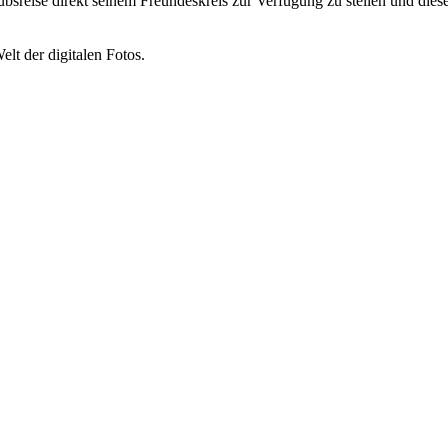
aubsreise direkt seinem Freundeskreis zur Verfügung zu stellen und diese
elt der digitalen Fotos.