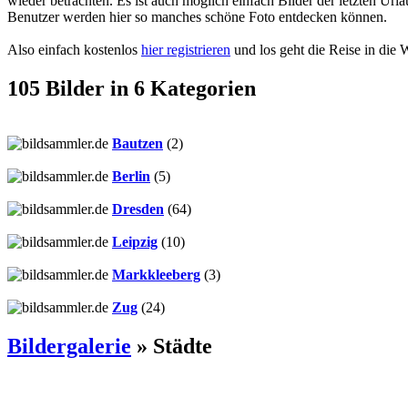
wieder betrachten. Es ist auch möglich einfach Bilder der letzten Url
Benutzer werden hier so manches schöne Foto entdecken können.
Also einfach kostenlos
hier registrieren
und los geht die Reise in die W
105 Bilder in 6 Kategorien
Bautzen
(2)
Berlin
(5)
Dresden
(64)
Leipzig
(10)
Markkleeberg
(3)
Zug
(24)
Bildergalerie
»
Städte