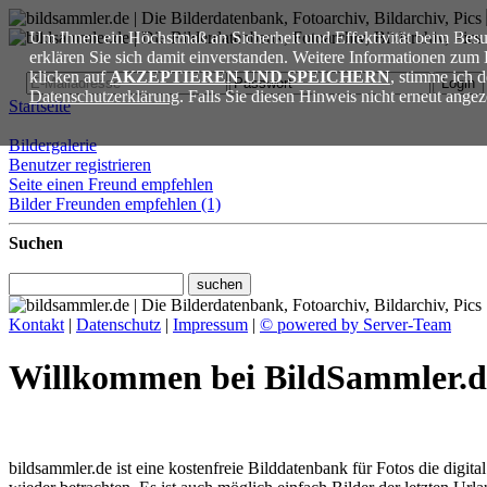
Um Ihnen ein Höchstmaß an Sicherheit und Effektivität beim Besu
erklären Sie sich damit einverstanden. Weitere Informationen zu
Login
Benutzer registrieren
klicken auf
AKZEPTIEREN UND SPEICHERN
, stimme ich 
Datenschutzerklärung
. Falls Sie diesen Hinweis nicht erneut ang
Startseite
Bildergalerie
Benutzer registrieren
Seite einen Freund empfehlen
Bilder Freunden empfehlen
(1)
Suchen
Kontakt
|
Datenschutz
|
Impressum
|
© powered by Server-Team
Willkommen bei BildSammler.d
bildsammler.de ist eine kostenfreie Bilddatenbank für Fotos die digi