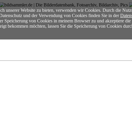
ch unserer Website zu bieten, verwenden wir Cookies. Durch die Nutz
m Datenschutz und der Verwendung von Cookies finden Sie in der
Daten
der Speicherung von Cookies in meinem Browser zu und akzeptiere di
ezeigt bekommen möchten, lassen Sie die Speicherung von Cookies durc