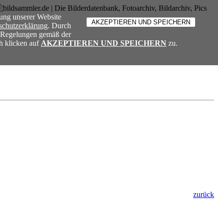
ung unserer Website
schutzerklärung
. Durch
e Regelungen gemäß der
h klicken auf
AKZEPTIEREN UND SPEICHERN
zu.
zurück