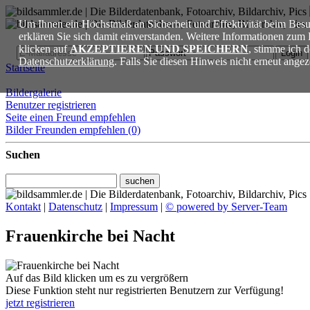
Um Ihnen ein Höchstmaß an Sicherheit und Effektivität beim Besu
erklären Sie sich damit einverstanden. Weitere Informationen zu
Login
Benutzer registrieren
klicken auf
AKZEPTIEREN UND SPEICHERN
, stimme ich 
Datenschutzerklärung
. Falls Sie diesen Hinweis nicht erneut ang
Startseite
Bildergalerie
Benutzer registrieren
Seite einen Freund empfehlen
Bilder Freunden empfehlen
(0)
Suchen
Kontakt
|
Datenschutz
|
Impressum
|
© powered by Server-Team
Frauenkirche bei Nacht
Auf das Bild klicken um es zu vergrößern
Diese Funktion steht nur registrierten Benutzern zur Verfügung!
jetzt registrieren