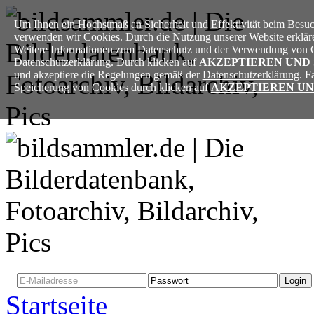
Um Ihnen ein Höchstmaß an Sicherheit und Effektivität beim Besuch
verwenden wir Cookies. Durch die Nutzung unserer Website erkläre
Weitere Informationen zum Datenschutz und der Verwendung von Co
Datenschutzerklärung
. Durch klicken auf
AKZEPTIEREN UND
und akzeptiere die Regelungen gemäß der
Datenschutzerklärung
. F
Speicherung von Cookies durch klicken auf
AKZEPTIEREN UN
Login
Benutzer registrieren
Startseite